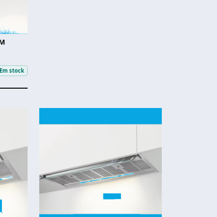
HM
Em stock