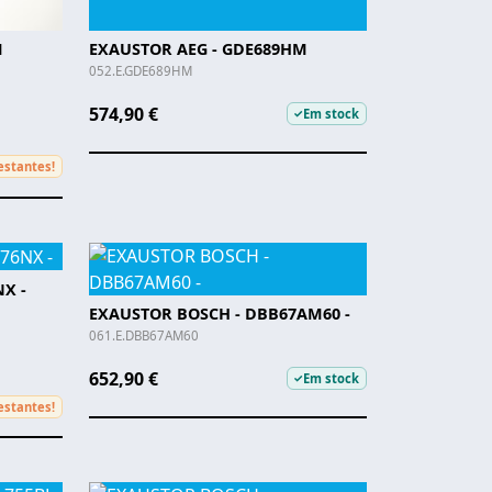
M
EXAUSTOR AEG - GDE689HM
052.E.GDE689HM
574,90 €
Em stock
✓
estantes!
X -
EXAUSTOR BOSCH - DBB67AM60 -
061.E.DBB67AM60
652,90 €
Em stock
✓
estantes!