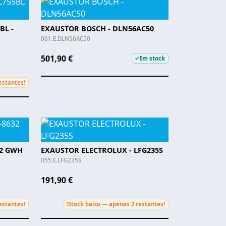
BL -
EXAUSTOR BOSCH - DLN56AC50
061.E.DLN56AC50
501,90 €
Em stock
✓
estantes!
32 GWH
EXAUSTOR ELECTROLUX - LFG235S
055.E.LFG235S
191,90 €
estantes!
Stock baixo — apenas 2 restantes!
!