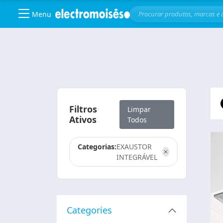
Menu
Skip to main content
Filtros
Limpar
Ativos
Todos
Categorias:
EXAUSTOR
INTEGRÁVEL
Categories