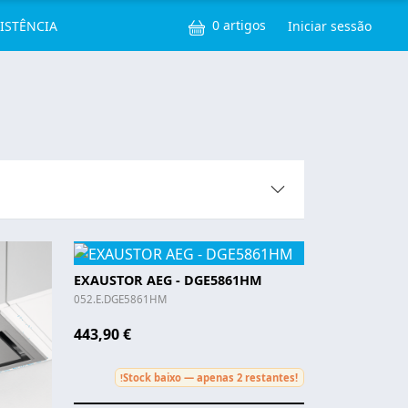
ços
Menu de u
0 artigos
SISTÊNCIA
Iniciar sessão
EXAUSTOR AEG - DGE5861HM
052.E.DGE5861HM
443,90 €
Stock baixo — apenas 2 restantes!
!