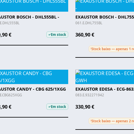
USTOR BOSCH - DHL555BL -
EXAUSTOR BOSCH - DHL755
.E.DHL555BL
061.E.DHL755BL
,90 €
360,90 €
Em stock
✓
Stock baixo — apenas 1 r
!
AUSTOR CANDY - CBG 625/1XGG
EXAUSTOR EDESA - ECG-86
.E.CBG625XGG
083.E.932271942
,90 €
330,90 €
Em stock
✓
Stock baixo — apenas 2 r
!