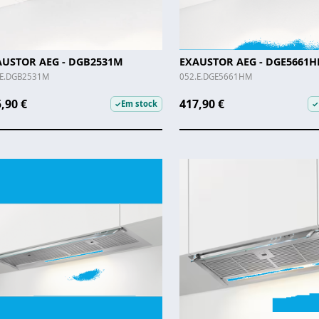
AUSTOR AEG - DGB2531M
EXAUSTOR AEG - DGE5661
.E.DGB2531M
052.E.DGE5661HM
,90 €
417,90 €
Em stock
✓
✓