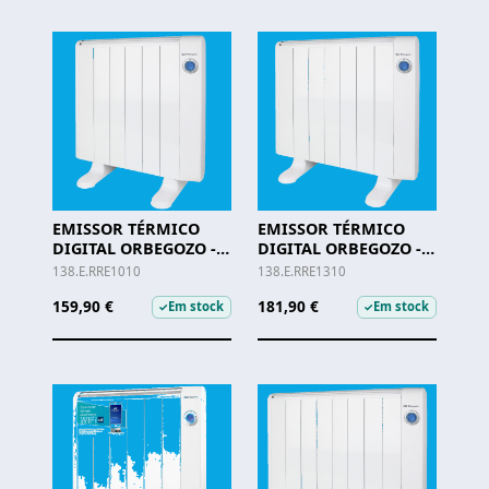
EMISSOR TÉRMICO
EMISSOR TÉRMICO
DIGITAL ORBEGOZO -
DIGITAL ORBEGOZO -
RRE 1010 B
RRE 1310 A
138.E.RRE1010
138.E.RRE1310
159,90 €
181,90 €
Em stock
Em stock
✓
✓