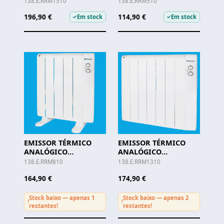
138.E.RRM1510
138.E.RRM510
A
A
196,90 €
114,90 €
Em stock
Em stock
✓
✓
EMISSOR TÉRMICO
EMISSOR TÉRMICO
ANALÓGICO
ANALÓGICO
ORBEGOZO - RRM 810
ORBEGOZO - RRM 1310
138.E.RRM810
138.E.RRM1310
A
A
164,90 €
174,90 €
Stock baixo — apenas 1
Stock baixo — apenas 2
!
!
restantes!
restantes!