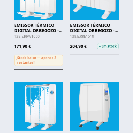
EMISSOR TÉRMICO
EMISSOR TÉRMICO
DIGITAL ORBEGOZO -
DIGITAL ORBEGOZO -
RRW 1000
RRE 1510 A
138.E.RRW1000
138.E.RRE1510
171,90 €
204,90 €
Em stock
✓
Stock baixo — apenas 2
!
restantes!