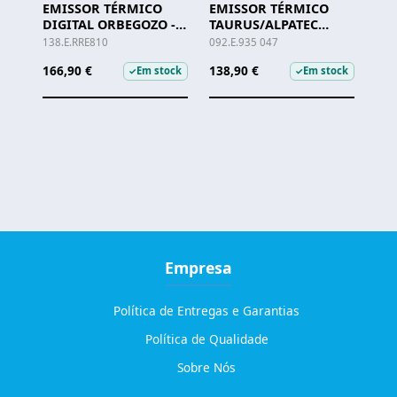
EMISSOR TÉRMICO
EMISSOR TÉRMICO
DIGITAL ORBEGOZO -
TAURUS/ALPATEC
RRE 810 A
MALBORK 600 -
138.E.RRE810
092.E.935 047
935.047
166,90 €
138,90 €
Em stock
Em stock
✓
✓
Empresa
Política de Entregas e Garantias
Política de Qualidade
Sobre Nós