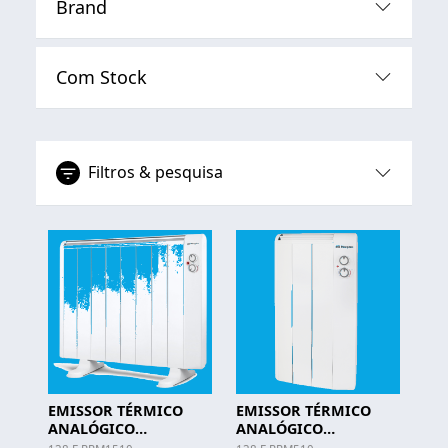
Brand
Com Stock
Filtros & pesquisa
EMISSOR TÉRMICO
EMISSOR TÉRMICO
ANALÓGICO
ANALÓGICO
ORBEGOZO - RRM 1510
ORBEGOZO - RRM 510