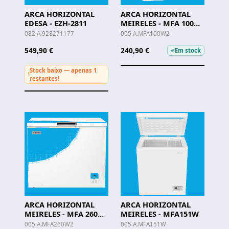
ARCA HORIZONTAL
ARCA HORIZONTAL
EDESA - EZH-2811
MEIRELES - MFA 100
W.2
082.A.928271177
005.A.MFA100W2
549,90 €
240,90 €
Em stock
✓
Stock baixo — apenas 1
!
restantes!
ARCA HORIZONTAL
ARCA HORIZONTAL
MEIRELES - MFA 260
MEIRELES - MFA151W
W.2
005.A.MFA260W2
005.A.MFA151W