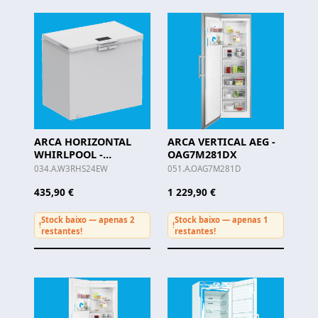
ARCA HORIZONTAL
ARCA VERTICAL AEG -
WHIRLPOOL -
OAG7M281DX
W3RHS24EW
034.A.W3RHS24EW
051.A.OAG7M281D
435,90 €
1 229,90 €
Stock baixo — apenas 2
Stock baixo — apenas 1
!
!
restantes!
restantes!