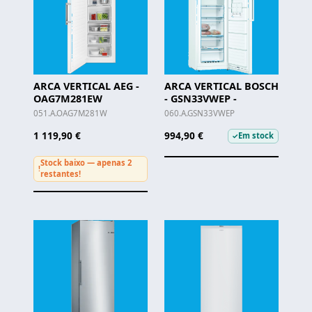
ARCA VERTICAL AEG -
ARCA VERTICAL BOSCH
OAG7M281EW
- GSN33VWEP -
051.A.OAG7M281W
060.A.GSN33VWEP
1 119,90 €
994,90 €
Em stock
✓
Stock baixo — apenas 2
!
restantes!