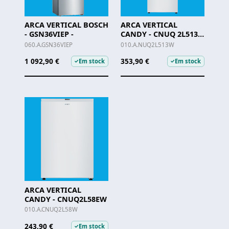
ARCA VERTICAL BOSCH
ARCA VERTICAL
- GSN36VIEP -
CANDY - CNUQ 2L513
EW
060.A.GSN36VIEP
010.A.NUQ2L513W
1 092,90 €
353,90 €
Em stock
Em stock
✓
✓
ARCA VERTICAL
CANDY - CNUQ2L58EW
010.A.CNUQ2L58W
243,90 €
Em stock
✓