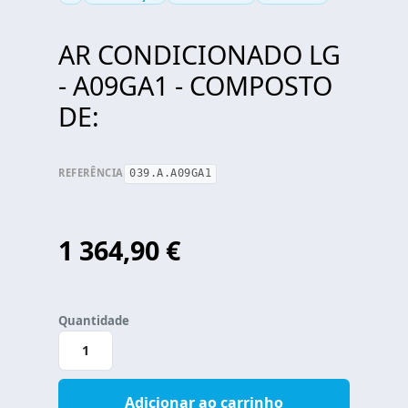
AR CONDICIONADO LG
Title
- A09GA1 - COMPOSTO
DE:
REFERÊNCIA
039.A.A09GA1
1 364,90 €
Variations
Quantidade