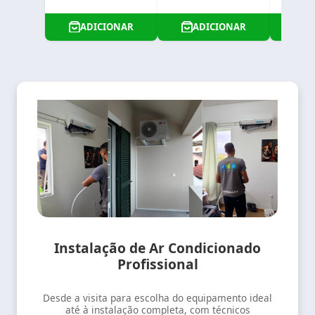
ADICIONAR
ADICIONAR
A
Instalação de Ar Condicionado
Profissional
Desde a visita para escolha do equipamento ideal
até à instalação completa, com técnicos