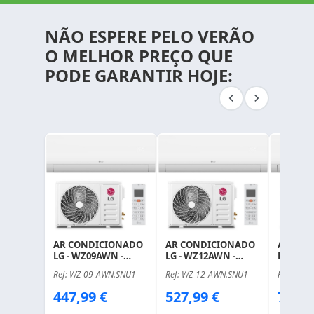
NÃO ESPERE PELO VERÃO
O MELHOR PREÇO QUE
PODE GARANTIR HOJE:
AR CONDICIONADO
AR CONDICIONADO
AR CON
LG - WZ09AWN -
LG - WZ12AWN -
LG - WZ
COMPOSTO DE:
COMPOSTO DE:
COMPOS
Ref: WZ-09-AWN.SNU1
Ref: WZ-12-AWN.SNU1
Ref: WZ-
WZ09AWN.SNU1 +
WZ12AWN.SNU1 +
WZ18AW
WZ09AWU.SUU1
WZ12AWU.SUU1
WZ18AW
Price
Price
Price
447,99 €
527,99 €
703,9