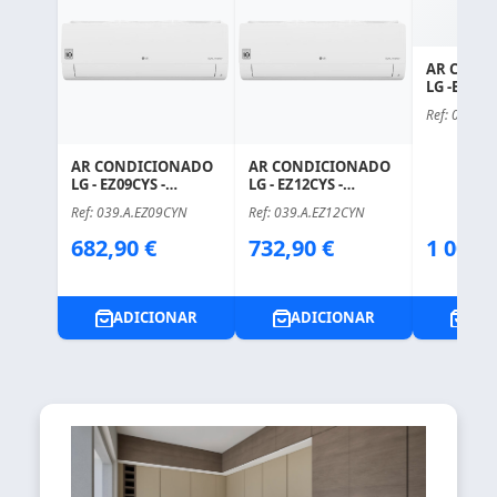
AR COND
LG -EZ18CY
COMPOST
Ref: 039.A.
AR CONDICIONADO
AR CONDICIONADO
LG - EZ09CYS -
LG - EZ12CYS -
COMPOSTO DE:
COMPOSTO DE:
Ref: 039.A.EZ09CYN
Ref: 039.A.EZ12CYN
Price
Price
Price
682,90 €
732,90 €
1 003,
ADICIONAR
ADICIONAR
ADI