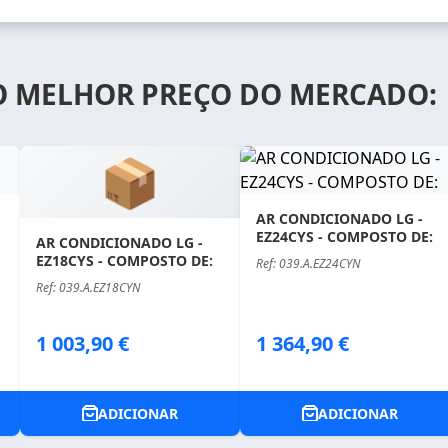
O MELHOR PREÇO DO MERCADO:
📦
AR CONDICIONADO LG -
EZ24CYS - COMPOSTO DE:
AR CONDICIONADO LG -
EZ18CYS - COMPOSTO DE:
Ref: 039.A.EZ24CYN
Ref: 039.A.EZ18CYN
Price
Price
1 003,90 €
1 364,90 €
ADICIONAR
ADICIONAR