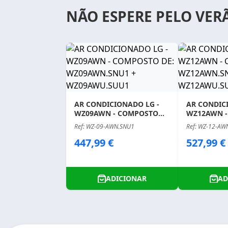
NÃO ESPERE PELO VER
AR CONDICIONADO LG -
AR CONDIC
WZ09AWN - COMPOSTO
WZ12AWN 
DE: WZ09AWN.SNU1 +
DE: WZ12A
Ref: WZ-09-AWN.SNU1
Ref: WZ-12-AW
WZ09AWU.SUU1
WZ12AWU.
Price
Price
447,99 €
527,99 €
ADICIONAR
AD