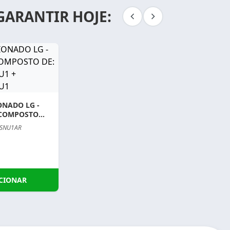
GARANTIR HOJE:
ONADO LG -
 COMPOSTO
N.SNU1 +
.SNU1AR
UU1
CIONAR