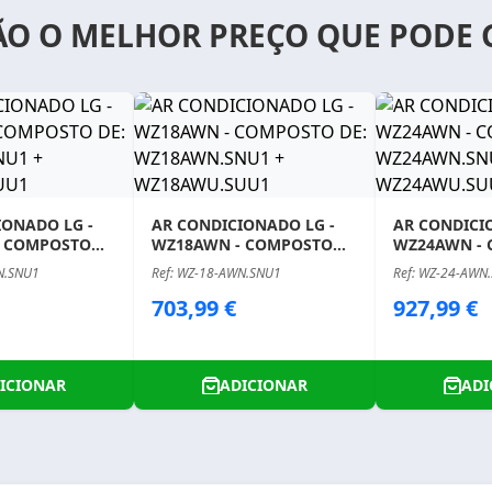
ÃO O MELHOR PREÇO QUE PODE 
IONADO LG -
AR CONDICIONADO LG -
AR CONDICI
- COMPOSTO
WZ18AWN - COMPOSTO
WZ24AWN -
WN.SNU1 +
DE: WZ18AWN.SNU1 +
DE: WZ24AW
N.SNU1
Ref: WZ-18-AWN.SNU1
Ref: WZ-24-AWN
SUU1
WZ18AWU.SUU1
WZ24AWU.S
Price
Price
703,99 €
927,99 €
ICIONAR
ADICIONAR
ADI