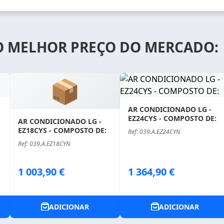
O MELHOR PREÇO DO MERCADO:
📦
AR CONDICIONADO LG -
EZ24CYS - COMPOSTO DE:
AR CONDICIONADO LG -
EZ18CYS - COMPOSTO DE:
Ref: 039.A.EZ24CYN
Ref: 039.A.EZ18CYN
Price
Price
1 003,90 €
1 364,90 €
ADICIONAR
ADICIONAR