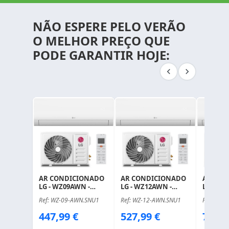
NÃO ESPERE PELO VERÃO
O MELHOR PREÇO QUE
PODE GARANTIR HOJE:
AR CONDICIONADO
AR CONDICIONADO
AR CON
LG - WZ09AWN -
LG - WZ12AWN -
LG - WZ
COMPOSTO DE:
COMPOSTO DE:
COMPOS
Ref: WZ-09-AWN.SNU1
Ref: WZ-12-AWN.SNU1
Ref: WZ-
WZ09AWN.SNU1 +
WZ12AWN.SNU1 +
WZ18AW
WZ09AWU.SUU1
WZ12AWU.SUU1
WZ18AW
Price
Price
Price
447,99 €
527,99 €
703,9