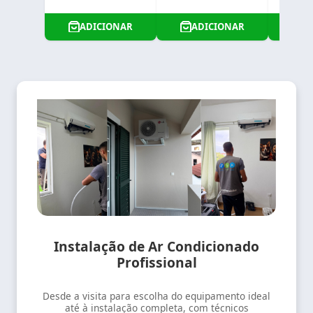
ADICIONAR
ADICIONAR
A
Instalação de Ar Condicionado
Profissional
Desde a visita para escolha do equipamento ideal
até à instalação completa, com técnicos