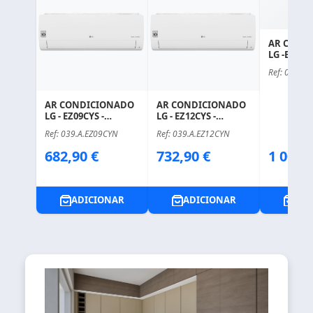
AR COND
LG -EZ18CY
COMPOST
Ref: 039.A.
AR CONDICIONADO
AR CONDICIONADO
LG - EZ09CYS -
LG - EZ12CYS -
COMPOSTO DE:
COMPOSTO DE:
Ref: 039.A.EZ09CYN
Ref: 039.A.EZ12CYN
Price
Price
Price
682,90 €
732,90 €
1 003,
ADICIONAR
ADICIONAR
ADI